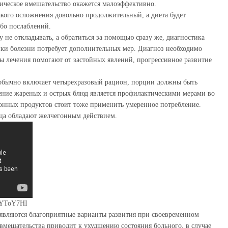
пическое вмешательство окажется малоэффективно.
акого осложнения довольно продолжительный, а диета будет
бо послаблений.
гу не откладывать, а обратиться за помощью сразу же, диагностика
ки болезни потребует дополнительных мер. Диагноз необходимо
ы лечения помогают от застойных явлений, прогрессивное развитие
обычно включает четырехразовый рацион, порции должны быть
ение жареных и острых блюд является профилактическими мерами во
онных продуктов стоит тоже применить умеренное потребление.
ца обладают желчегонным действием.
aYToY7HI
являются благоприятные варианты развития при своевременном
вмешательства приводит к ухудшению состояния больного, в случае