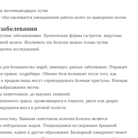
ах желчевыводящих путях.
 обуславливается уменьшением работы желез по выведению желчи.
заболевания
другими заболеваниями. Хронические формы гастритов, вирусные
чной железе. Исключить эти болезни можно только путем
прочих исследований.
м для большинства людей, имеющих данных заболевание. Поражает
же правое, подреберье. Обычно боль возникает после того, как
я и вредная пища могут спровоцировать болевые приступы. Ноющая
 выбрасывании желчи.
 значительное, до высоких значений.
шечного тракта, проявляющиеся в тошноте, рвоте или диарее.
ощущения вкуса в ротовой полости.
агностику. Важным симптомом наличия болезни является
ы и нейтральных жиров. Ультразвуковое исследование брюшной
аление, камни и другие образования. Билиарный панкреатит может