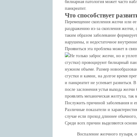
билиарная патология может часто наб
панкреатит.
Что способствует разви
Перемещение скопления желчи или ее 
раздражению из-за скопления желчи, 
таким образом заболевание формирует
нарушены, и недостаточное внутренне
Проявиться эта проблема может в свя
Не только заброс желчи, но и упло
сгустки) провоцируют билиарный панк
нужном объеме. Размер новообразова
сгустки и камни, на долгое время пр
и панкреатит не успевает развиться. 
после заслонения устья выхода желчи 
проявлять механическая желтуха, так 
Послужить причиной заболевания и ег
Различные показатели и характеристи
случае если проход длиннее обычного,
Среди всех причин выделяются основ
Воспаление желчного пузыря, о