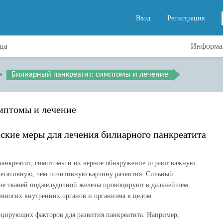
Вход
Регистрация
ца
Информац
»
Билиарный панкреатит: симптомы и лечение
мптомы и лечение
кие меры для лечения билиарного панкреатита
панкреатит, симптомы и их верное обнаружение играют важную
 негативную, чем позитивную картину развития. Сильный
ие тканей поджелудочной железы провоцируют в дальнейшем
многих внутренних органов и организма в целом.
оцирующих факторов для развития панкреатита. Например,