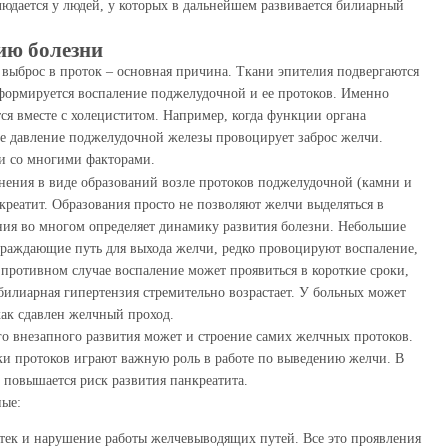
людается у людей, у которых в дальнейшем развивается билиарный
тию болезни
выброс в проток – основная причина. Ткани эпителия подвергаются
формируется воспаление поджелудочной и ее протоков. Именно
ся вместе с холециститом. Например, когда функции органа
е давление поджелудочной железы провоцирует заброс желчи.
зи со многими факторами.
тнения в виде образований возле протоков поджелудочной (камни и
реатит. Образования просто не позволяют желчи выделяться в
ния во многом определяет динамику развития болезни. Небольшие
еграждающие путь для выхода желчи, редко провоцируют воспаление,
В противном случае воспаление может проявиться в короткие сроки,
билиарная гипертензия стремительно возрастает. У больных может
как сдавлен желчный проход.
о внезапного развития может и строение самих желчных протоков.
ки протоков играют важную роль в работе по выведению желчи. В
 повышается риск развития панкреатита.
ные:
тек и нарушение работы желчевыводящих путей. Все это проявления