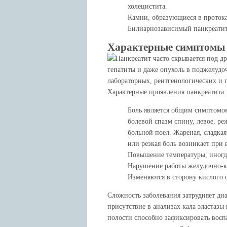
холецистита.
Камни, образующиеся в проток
Билиарнозависимый панкреатит
Характерные симптомы 
Панкреатит часто скрывается под 
гепатиты и даже опухоль в поджелудо
лабораторных, рентгенологических и 
Характерные проявления панкреатита:
Боль является общим симптомо
болевой спазм спину, левое, ре
больной поел. Жареная, сладка
или резкая боль возникает при
Повышение температуры, иногда
Нарушение работы желудочно-ки
Изменяются в сторону кислого 
Сложность заболевания затрудняет ди
присутствие в анализах кала эластаз
полости способно зафиксировать восп