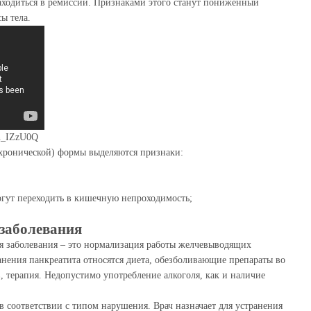
аходиться в ремиссии. Признаками этого станут пониженный
ы тела.
n_IZzU0Q
хронической) формы выделяются признаки:
огут переходить в кишечную непроходимость;
заболевания
 заболевания – это нормализация работы желчевыводящих
анения панкреатита относятся диета, обезболивающие препараты во
, терапия. Недопустимо употребление алкоголя, как и наличие
 соответствии с типом нарушения. Врач назначает для устранения