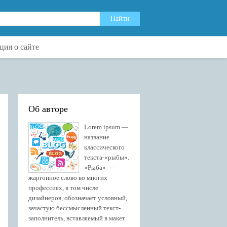
ия о сайте
Об авторе
Lorem ipsum —
название
классического
текста-«рыбы».
«Рыба» —
жаргонное слово во многих
профессиях, в том числе
дизайнеров, обозначает условный,
зачастую бессмысленный текст-
заполнитель, вставляемый в макет