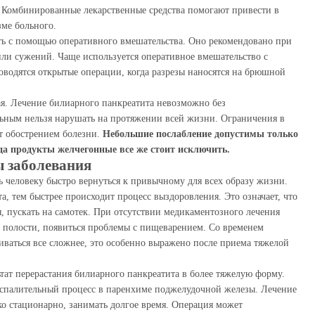
 Комбинированные лекарственные средства помогают привести в
зме больного.
ь с помощью оперативного вмешательства. Оно рекомендовано при
или сужений. Чаще используется оперативное вмешательство с
водятся открытые операции, когда разрезы наносятся на брюшной
ая. Лечение билиарного панкреатита невозможно без
льным нельзя нарушать на протяжении всей жизни. Ограничения в
т обострением болезни.
Небольшие послабление допустимы только
гда продукты желчегонные все же стоит исключить.
 заболевания
 человеку быстро вернуться к привычному для всех образу жизни.
, тем быстрее происходит процесс выздоровления. Это означает, что
я, пускать на самотек. При отсутствии медикаментозного лечения
 полости, появиться проблемы с пищеварением. Со временем
иваться все сложнее, это особенно выражено после приема тяжелой
тат перерастания билиарного панкреатита в более тяжелую форму.
оспалительный процесс в паренхиме поджелудочной железы. Лечение
ько стационарно, занимать долгое время. Операция может