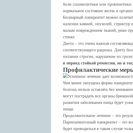
боли спазмолитики или прокинетики.
нормальное состояние желчь в органи
Билиарный панкреатит можно излечит
наличии камней, опухолей, стриктур 
малым повреждением тканей, реже про
стенке.
Диета – это очень важная составляющ
соответствующего рациона. Диету бо
питании строгие, нарушение их грози
в период стойкой ремиссии, но и то
Профилактические меры
Успешное лечение дает возможность
Чем менее запущена форма панкреатита
болезнь нельзя оставлять без внимани
могут пострадать все органы брюшной
развития заболевания пища будет усва
пищи.
Продолжительное лечение – это резуль
Паренхиматозный панкреатит – это в
будет проводиться в таком случае тол