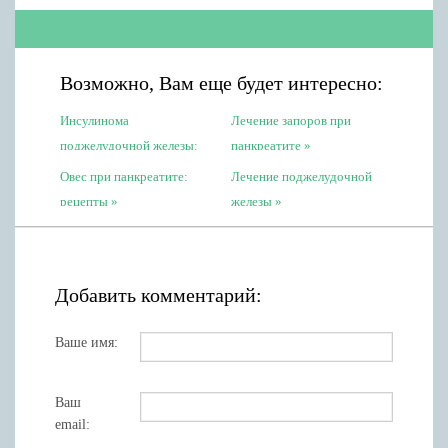
Возможно, Вам еще будет интересно:
Инсулинома
Лечение запоров при
поджелудочной железы:
панкреатите
симптомы
Овес при панкреатите:
Лечение поджелудочной
рецепты
железы
Добавить комментарий:
Ваше имя:
Ваш
email: